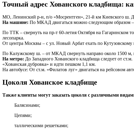
Точный адрес Хованского кладбища: ка
МО, Ленинский р-н, п/о «Мосрентген», 21-й км Киевского ш. Д
На машине:
По МКАД двигаться можно следующим образом – све
По ТТК – свернуть на пр-т 60-летия Октября на Гагаринском т
лесопарка.
От центра Москвы – с ул. Новый Арбат ехать по Кутузовскому п
По Калужскому ш. – от МКАД свернуть направо около 1500 м, г
На метро:
До Западного Хованского кладбища следует от ст.м. 
«Хованская дубровка» и идти пешком 1,1 км.
На автобусе: От ст.м. «Филатов луг» двигаться на рейсовом а
Цоколя Хованское кладбище
Также клиенты могут заказать цоколя с различными видам
Балясинами;
Цепями;
таллическими решетками;