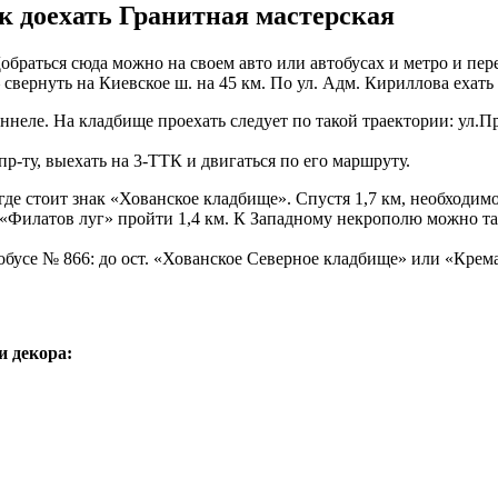
к доехать Гранитная мастерская
обраться сюда можно на своем авто или автобусах и метро и пер
рнуть на Киевское ш. на 45 км. По ул. Адм. Кириллова ехать д
оннеле. На кладбище проехать следует по такой траектории: ул.
р-ту, выехать на 3-ТТК и двигаться по его маршруту.
де стоит знак «Хованское кладбище». Спустя 1,7 км, необходимо
«Филатов луг» пройти 1,4 км. К Западному некрополю можно также
втобусе № 866: до ост. «Хованское Северное кладбище» или «Кре
и декора: