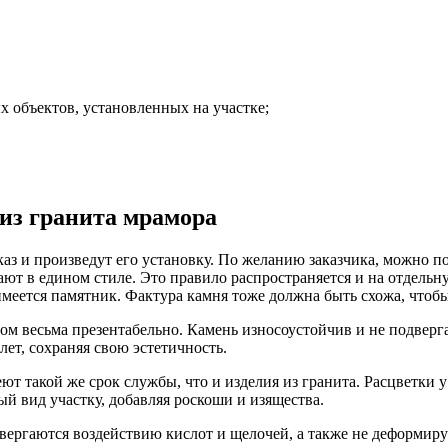
х объектов, установленных на участке;
из гранита мрамора
аз и произведут его установку. По желанию заказчика, можно п
ают в едином стиле. Это правило распространяется и на отдель
имеется памятник. Фактура камня тоже должна быть схожа, чтоб
этом весьма презентабельно. Камень износоустойчив и не подвер
ет, сохраняя свою эстетичность.
т такой же срок службы, что и изделия из гранита. Расцветки у
ый вид участку, добавляя роскоши и изящества.
вергаются воздействию кислот и щелочей, а также не деформир