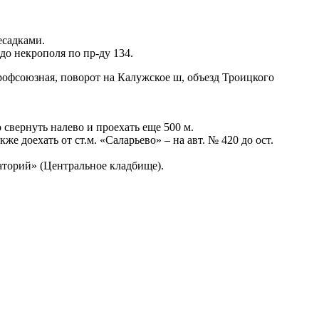
есадками.
о некрополя по пр-ду 134.
Профсоюзная, поворот на Калужское ш, объезд Троицкого
 свернуть налево и проехать еще 500 м.
 доехать от ст.м. «Саларьево» – на авт. № 420 до ост.
маторий» (Центральное кладбище).