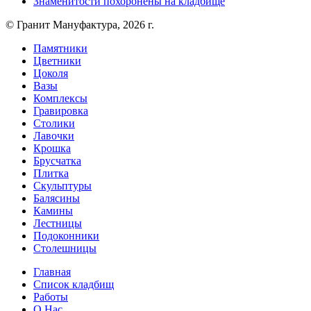
Знаменитости похоронены на кладбище
© Гранит Мануфактура, 2026 г.
Памятники
Цветники
Цоколя
Вазы
Комплексы
Гравировка
Столики
Лавочки
Крошка
Брусчатка
Плитка
Скульптуры
Балясины
Камины
Лестницы
Подоконники
Столешницы
Главная
Список кладбищ
Работы
О Нас