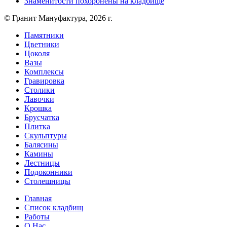
Знаменитости похоронены на кладбище
© Гранит Мануфактура, 2026 г.
Памятники
Цветники
Цоколя
Вазы
Комплексы
Гравировка
Столики
Лавочки
Крошка
Брусчатка
Плитка
Скульптуры
Балясины
Камины
Лестницы
Подоконники
Столешницы
Главная
Список кладбищ
Работы
О Нас