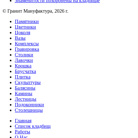
Знаменитости похоронены на кладбище
© Гранит Мануфактура, 2026 г.
Памятники
Цветники
Цоколя
Вазы
Комплексы
Гравировка
Столики
Лавочки
Крошка
Брусчатка
Плитка
Скульптуры
Балясины
Камины
Лестницы
Подоконники
Столешницы
Главная
Список кладбищ
Работы
О Нас