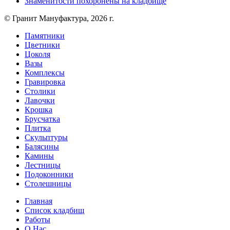
Знаменитости похоронены на кладбище
© Гранит Мануфактура, 2026 г.
Памятники
Цветники
Цоколя
Вазы
Комплексы
Гравировка
Столики
Лавочки
Крошка
Брусчатка
Плитка
Скульптуры
Балясины
Камины
Лестницы
Подоконники
Столешницы
Главная
Список кладбищ
Работы
О Нас