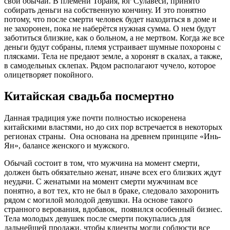
свои обычаи. В племени Торайя, юг Сулавеси, принято
собирать деньги на собственную кончину. И это понятно
потому, что после смерти человек будет находиться в доме и
не захоронен, пока не наберётся нужная сумма. О нем будут
заботиться близкие, как о больном, а не мертвом. Когда же все
деньги будут собраны, племя устраивает шумные похороны с
плясками. Тела не предают земле, а хоронят в скалах, а также,
в самодельных склепах. Рядом располагают чучело, которое
олицетворяет покойного.
Китайская свадьба посмертно
Данная традиция уже почти полностью искоренена
китайскими властями, но до сих пор встречается в некоторых
регионах страны. Она основана на древнем принципе «Инь-
Ян», балансе женского и мужского.
Обычай состоит в том, что мужчина на момент смерти,
должен быть обязательно женат, иначе всех его близких ждут
неудачи. С женатыми на момент смерти мужчинам все
понятно, а вот тех, кто не был в браке, следовало захоронить
рядом с могилой молодой девушки. На основе такого
странного верования, вдобавок, появился особенный бизнес.
Тела молодых девушек после смерти покупались для
дальнейшей продажи, чтобы клиенты могли соблюсти все